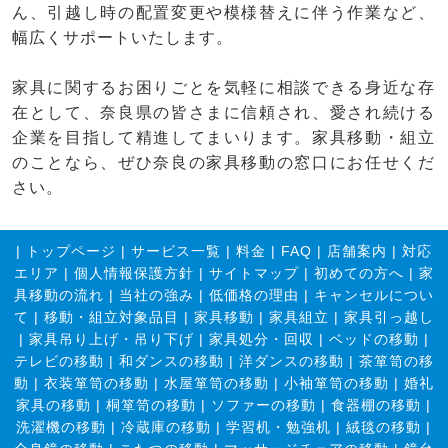
ん、引越し時の配置変更や模様替えに伴う作業など、
幅広くサポートいたします。
家具に関するお困りごとを気軽に相談できる身近な存
在として、奈良県の皆さまに信頼され、愛され続ける
企業を目指して精進してまいります。家具移動・組立
のことなら、ぜひ奈良の家具移動の窓口にお任せくだ
さい。
|
トップページ
|
サービス一覧
|
料金
|
FAQ
|
店舗案内
|
対応
エリア
|
個人情報保護方針
|
サイトマップ
|
初めての方へ
|
家
具移動の流れ
|
当社の強み
|
低価格の理由
|
キャンセルについ
て
|
移動・組立対象品目
|
家具移動
|
家具組立
|
家具引っ越し
|
家具吊り上げ・吊り下げ
|
家具処分・回収
|
ベッドの移動
|
テレビの移動
|
和ダンスの移動
|
洋ダンスの移動
|
茶箪笥の移
動
|
衣装箪笥の移動
|
水屋箪笥の移動
|
小袖箪笥の移動
|
婚礼
家具の移動
|
桐箪笥の移動
|
ソファーの移動
|
食器棚の移動
|
洗濯機の移動
|
冷蔵庫の移動
|
学習机・勉強机
|
絨毯の移動
|