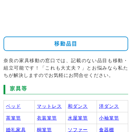
移動品目
奈良の家具移動の窓口では、記載のない品目も移動・
組立可能です！「これも大丈夫？」とお悩みなら私た
ちが解決しますのでお気軽にお問合せください。
家具等
ベッド
マットレス
和ダンス
洋ダンス
茶箪笥
衣装箪笥
水屋箪笥
小袖箪笥
婚礼家具
桐箪笥
ソファー
食器棚