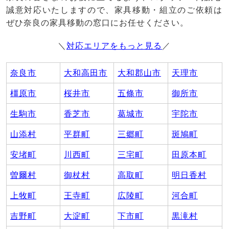
誠意対応いたしますので、家具移動・組立のご依頼は
ぜひ奈良の家具移動の窓口にお任せください。
＼
対応エリアをもっと見る
／
奈良市
大和高田市
大和郡山市
天理市
橿原市
桜井市
五條市
御所市
生駒市
香芝市
葛城市
宇陀市
山添村
平群町
三郷町
斑鳩町
安堵町
川西町
三宅町
田原本町
曽爾村
御杖村
高取町
明日香村
上牧町
王寺町
広陵町
河合町
吉野町
大淀町
下市町
黒滝村