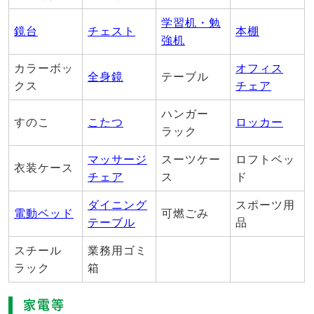
学習机・勉
鏡台
チェスト
本棚
強机
カラーボッ
オフィス
全身鏡
テーブル
クス
チェア
ハンガー
すのこ
こたつ
ロッカー
ラック
マッサージ
スーツケー
ロフトベッ
衣装ケース
チェア
ス
ド
ダイニング
スポーツ用
電動ベッド
可燃ごみ
テーブル
品
スチール
業務用ゴミ
ラック
箱
家電等