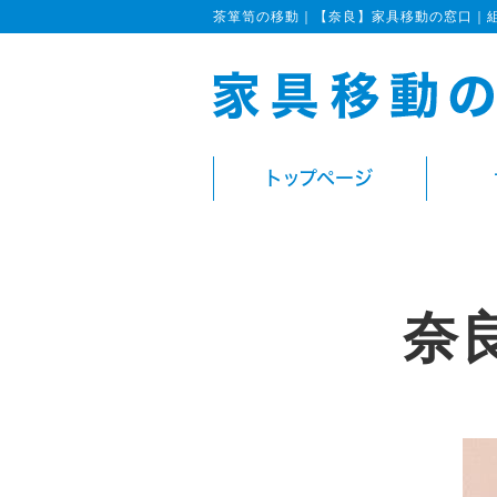
茶箪笥の移動｜【奈良】家具移動の窓口｜
トップページ
奈