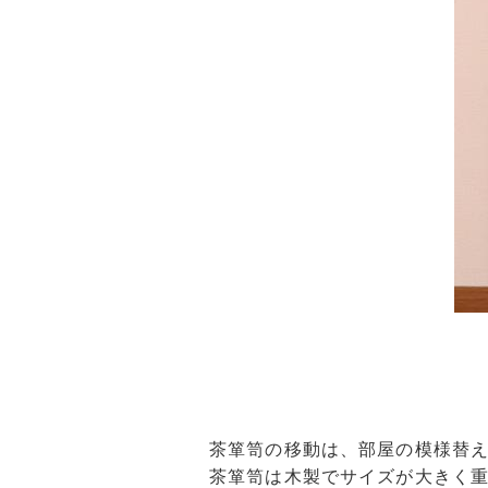
茶箪笥の移動は、部屋の模様替
茶箪笥は木製でサイズが大きく