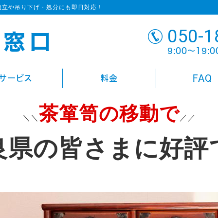
組立や吊り下げ・処分にも即日対応！
050-1
9:00～19:
サービス
料金
FAQ
茶箪笥の移動で
＼＼
／／
良県の皆さまに好評