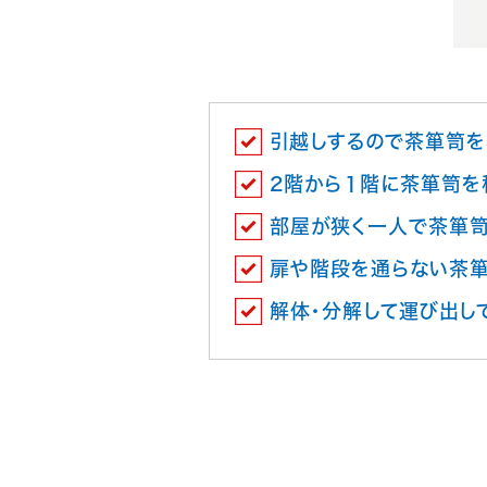
引越しするので茶箪笥を
2階から１階に茶箪笥を
部屋が狭く一人で茶箪笥
扉や階段を通らない茶
解体・分解して運び出し