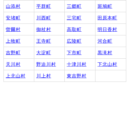
山添村
平群町
三郷町
斑鳩町
安堵町
川西町
三宅町
田原本町
曽爾村
御杖村
高取町
明日香村
上牧町
王寺町
広陵町
河合町
吉野町
大淀町
下市町
黒滝村
天川村
野迫川村
十津川村
下北山村
上北山村
川上村
東吉野村