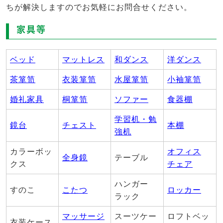
ちが解決しますのでお気軽にお問合せください。
家具等
ベッド
マットレス
和ダンス
洋ダンス
茶箪笥
衣装箪笥
水屋箪笥
小袖箪笥
婚礼家具
桐箪笥
ソファー
食器棚
学習机・勉
鏡台
チェスト
本棚
強机
カラーボッ
オフィス
全身鏡
テーブル
クス
チェア
ハンガー
すのこ
こたつ
ロッカー
ラック
マッサージ
スーツケー
ロフトベッ
衣装ケース