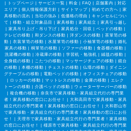
|
トップページ
|
サービス一覧
|
料金
|
FAQ
|
店舗案内
|
対応
エリア
|
個人情報保護方針
|
サイトマップ
|
初めての方へ
|
家
具移動の流れ
|
当社の強み
|
低価格の理由
|
キャンセルについ
て
|
移動・組立対象品目
|
家具移動
|
家具組立
|
家具引っ越し
|
家具吊り上げ・吊り下げ
|
家具処分・回収
|
ベッドの移動
|
テレビの移動
|
和ダンスの移動
|
洋ダンスの移動
|
茶箪笥の移
動
|
衣装箪笥の移動
|
水屋箪笥の移動
|
小袖箪笥の移動
|
婚礼
家具の移動
|
桐箪笥の移動
|
ソファーの移動
|
食器棚の移動
|
洗濯機の移動
|
冷蔵庫の移動
|
学習机・勉強机
|
絨毯の移動
|
全身鏡の移動
|
こたつの移動
|
マッサージチェアの移動
|
鏡台
の移動
|
本棚の移動
|
チェストの移動
|
仏壇の移動
|
ダイニン
グテーブルの移動
|
電動ベッドの移動
|
オフィスチェアの移動
|
ロッカーの移動
|
マットレスの移動
|
金庫の移動
|
エレク
トーンの移動
|
介護ベッドの移動
|
ウォーターサーバーの移動
|
複合機の移動
|
奈良市で家具移動・家具組立代行の専門業
者！家具移動の窓口にお任せ！
|
大和高田市で家具移動・家具
組立代行の専門業者！家具移動の窓口にお任せ！
|
大和郡山市
で家具移動・家具組立代行の専門業者！家具移動の窓口にお任
せ！
|
天理市で家具移動・家具組立代行の専門業者！家具移動
の窓口にお任せ！
|
橿原市で家具移動・家具組立代行の専門業