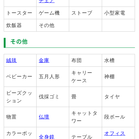
チェア
トースター
ゲーム機
ストーブ
小型家電
炊飯器
その他
その他
絨毯
金庫
布団
水槽
キャリー
ベビーカー
五月人形
神棚
ケース
ビーズクッ
伐採ゴミ
畳
タイヤ
ション
キャットタ
物置
仏壇
段ボール
ワー
カラーボッ
オフィス
全身鏡
テーブル