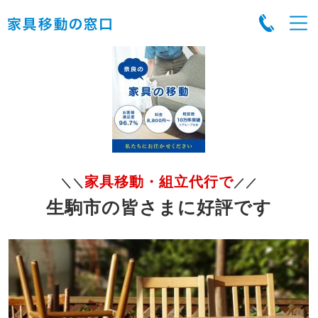
家具移動・組立代行で
＼＼
／／
生駒市の皆さまに好評です