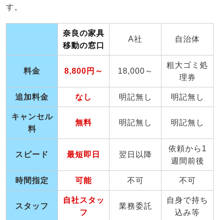
す。
奈良の家具
A社
自治体
移動の窓口
粗大ゴミ処
料金
8,800円～
18,000～
理券
追加料金
なし
明記無し
明記無し
キャンセル
無料
明記無し
明記無し
料
依頼から1
スピード
最短即日
翌日以降
週間前後
時間指定
可能
不可
不可
自社スタッ
自身で持ち
スタッフ
業務委託
フ
込み等